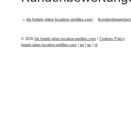
de.hotels-gites-location-antilles.com
Kundenbewertun
© 2026
De.hotels-gites-location-antilles.com
/
Cookies Policy
hotels-gites-location-antilles.com
|
en
|
es
|
nl