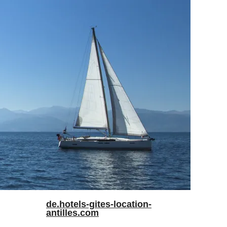
de.hotels-gites-location-
antilles.com