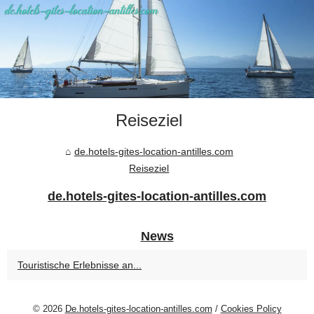
Reiseziel
de.hotels-gites-location-antilles.com
Reiseziel
de.hotels-gites-location-antilles.com
News
Touristische Erlebnisse an...
© 2026
De.hotels-gites-location-antilles.com
/
Cookies Policy