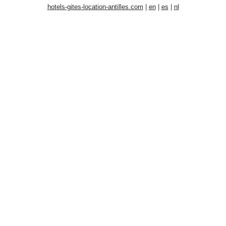
hotels-gites-location-antilles.com
|
en
|
es
|
nl